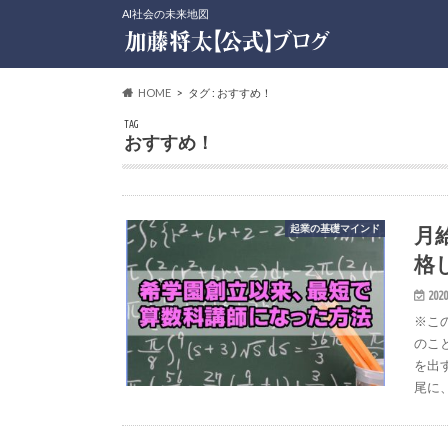
AI社会の未来地図
HOME
タグ : おすすめ！
TAG
おすすめ！
月
起業の基礎マインド
格
2020
※こ
のこ
を出
尾に