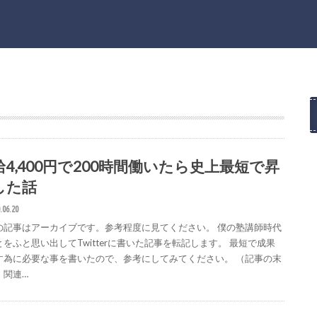
給4,400円で200時間働いたら史上最短で昇
した話
.06.20
の記事はアーカイブです。参考程度に見てください。 僕の塾講師時代
とをふと思い出してTwitterに書いた記事を転記します。 最短で成果
す為に必要な事を書いたので、参考にしてみてください。 （記事の末
、関連…