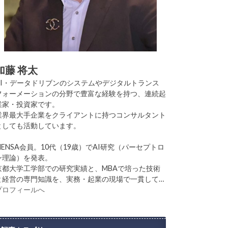
加藤 将太
AI・データドリブンのシステムやデジタルトランス
フォーメーションの分野で豊富な経験を持つ、連続起
業家・投資家です。
業界最大手企業をクライアントに持つコンサルタント
としても活動しています。
MENSA会員。10代（19歳）でAI研究（パーセプトロ
ン理論）を発表。
京都大学工学部での研究実績と、MBAで培った技術
と経営の専門知識を、実務・起業の現場で一貫して…
プロフィールへ