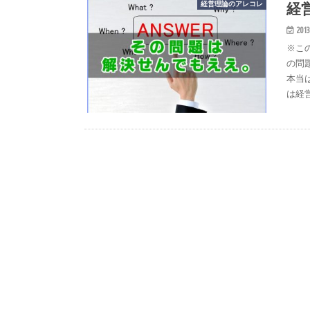
経
経営理論のアレコレ
2013
※こ
の問
本当
は経