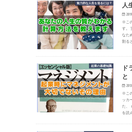
人
魅力的な人生を送るには？
2019
※こ
す。
なた
割る
ド
起業の基礎知識
と
2013
※こ
ッカ
た、
を読