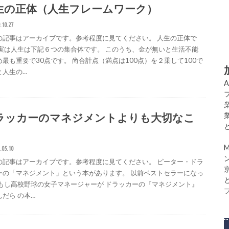
生の正体（人生フレームワーク）
.10.27
の記事はアーカイブです。参考程度に見てください。 人生の正体で
 実は人生は下記６つの集合体です。 このうち、金が無いと生活不能
め最も重要で30点です。 尚合計点（満点は100点）を２乗して100で
と人生の…
ラッカーのマネジメントよりも大切なこ
.05.10
の記事はアーカイブです。参考程度に見てください。 ピーター・ドラ
ーの「マネジメント」という本があります。 以前ベストセラーになっ
 もし高校野球の女子マネージャーが ドラッカーの『マネジメント』
んだら の本…