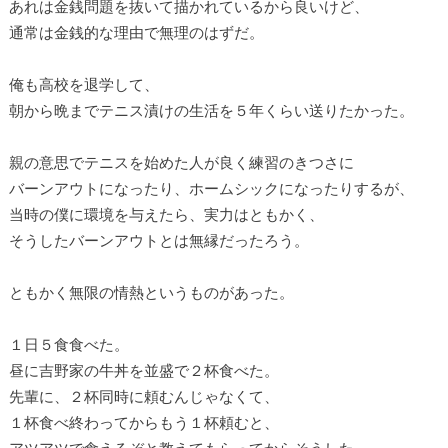
あれは金銭問題を抜いて描かれているから良いけど、
通常は金銭的な理由で無理のはずだ。
俺も高校を退学して、
朝から晩までテニス漬けの生活を５年くらい送りたかった。
親の意思でテニスを始めた人が良く練習のきつさに
バーンアウトになったり、ホームシックになったりするが、
当時の僕に環境を与えたら、実力はともかく、
そうしたバーンアウトとは無縁だったろう。
ともかく無限の情熱というものがあった。
１日５食食べた。
昼に吉野家の牛丼を並盛で２杯食べた。
先輩に、２杯同時に頼むんじゃなくて、
１杯食べ終わってからもう１杯頼むと、